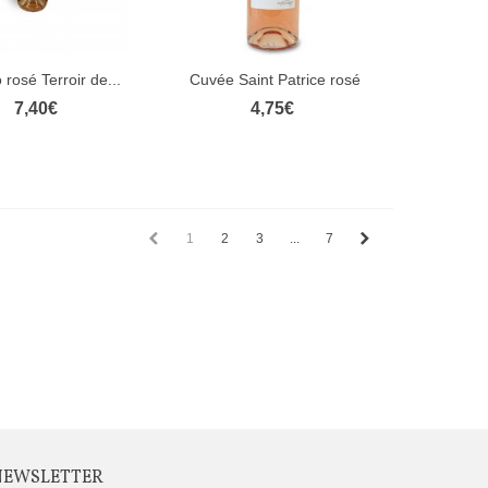
 rosé Terroir de...
Cuvée Saint Patrice rosé
rçu rapide
Aperçu rapide
75cl
7,40€
4,75€
1
2
3
...
7
NEWSLETTER