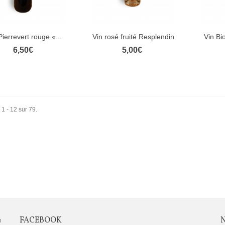
es yeux doux
Pierrevert rouge «...
Vin rosé fruité Resplendin
Vin Bio
Aperçu rapide
Aperçu rapide
Ape
75cl.
,00€
6,50€
5,00€
au florale de sauge sclarée
00ml
,50€
 1 - 12 sur 79.
ain de bouche
,00€
FACEBOOK
n