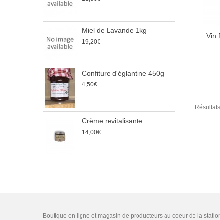
Miel de Lavande 1kg
L
Vin 
19,20€
9
Confiture d'églantine 450g
E
4,50€
2
7
Résultats
Crème revitalisante
B
14,00€
6
Boutique en ligne et magasin de producteurs au coeur de la statio