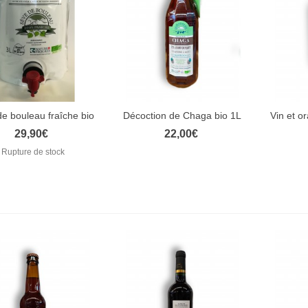
e bouleau fraîche bio
Décoction de Chaga bio 1L
Vin et o
Aperçu rapide
Aperçu rapide
Ape
3 L
29,90€
22,00€
Rupture de stock