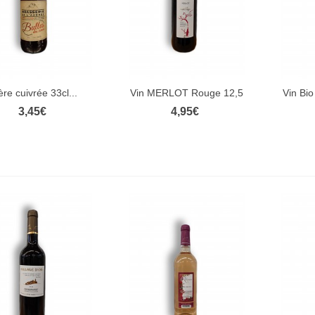
NOS
ODUITS
OCAUX
ère cuivrée 33cl...
Vin MERLOT Rouge 12,5
Vin Bio
Aperçu rapide
Aperçu rapide
Ape
%-75cl
3,45€
4,95€
QUE CHEZ VOUS
olombes
4,00€