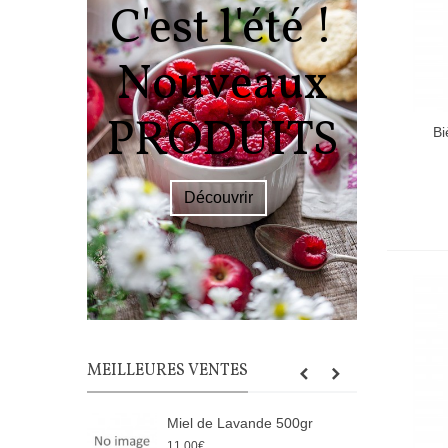
C'est l'été !
Nouveaux
PR
PRODUITS
L
Bi
Découvrir
JUS
MEILLEURES VENTES
Miel de Lavande 500gr
C
11,00€
1