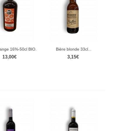
range 16%-50cl BIO.
Bière blonde 33cl...
rçu rapide
Aperçu rapide
13,00€
3,15€