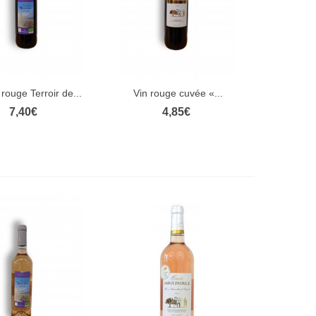
 rouge Terroir de...
Vin rouge cuvée «...
rçu rapide
Aperçu rapide
7,40€
4,85€