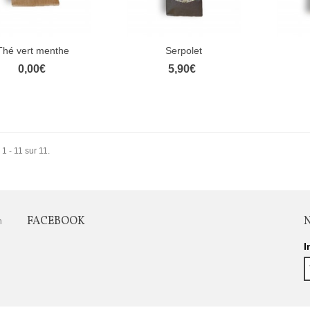
Thé vert menthe
Serpolet
Aperçu rapide
Aperçu rapide
Ape
0,00€
5,90€
 1 - 11 sur 11.
FACEBOOK
n
I