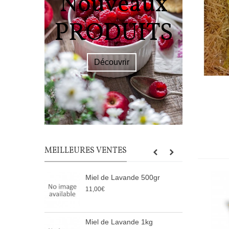
Nouveaux
PR
PRODUITS
L
Découvrir
JUS
MEILLEURES VENTES
Miel de Lavande 500gr
C
11,00€
1
Miel de Lavande 1kg
L