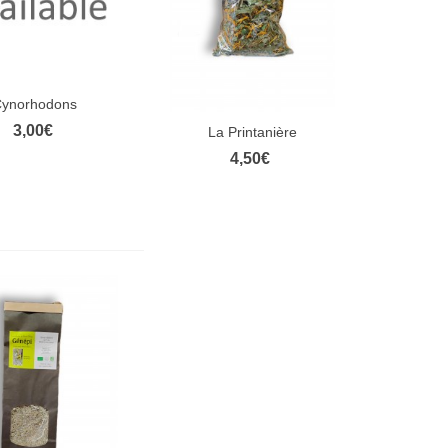
ynorhodons
rçu rapide
3,00€
La Printanière
Aperçu rapide
4,50€