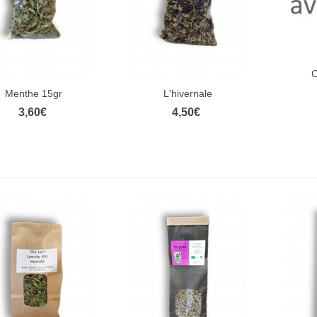
,00€
au florale de sauge sclarée
C
Ape
00ml
Menthe 15gr
L'hivernale
Aperçu rapide
Aperçu rapide
,50€
3,60€
4,50€
ain de bouche
,00€