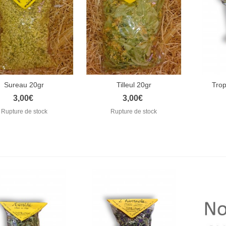
ODUITS
OCAUX
QUE CHEZ VOUS
Sureau 20gr
Tilleul 20gr
Trop
Aperçu rapide
Aperçu rapide
Ape
3,00€
3,00€
Rupture de stock
Rupture de stock
olombes
4,00€
es yeux doux