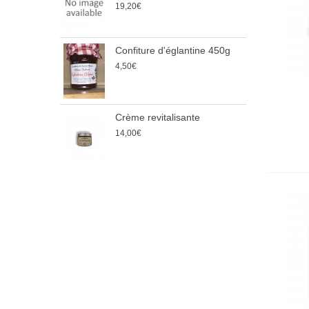
19,20€
9
Confiture d'églantine 450g
E
4,50€
2
7
Crème revitalisante
B
14,00€
6