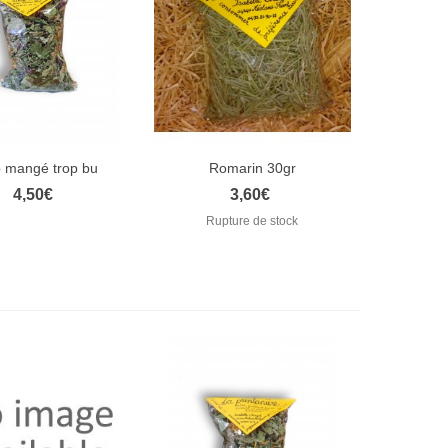
 mangé trop bu
Romarin 30gr
rçu rapide
Aperçu rapide
4,50€
3,60€
Rupture de stock