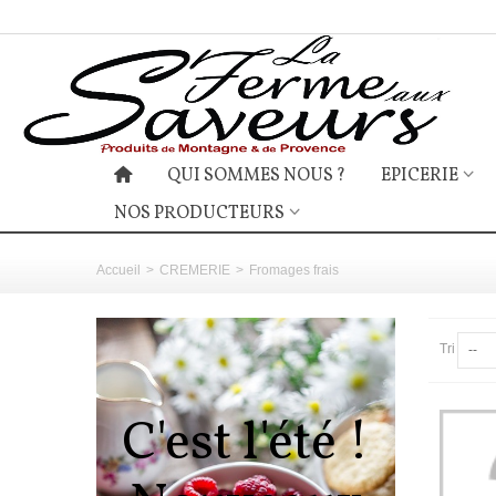
QUI SOMMES NOUS ?
EPICERIE
NOS PRODUCTEURS
Accueil
>
CREMERIE
>
Fromages frais
Tri
--
C'est l'été !