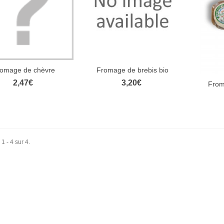
ODUITS
OCAUX
QUE CHEZ VOUS
omage de chèvre
Fromage de brebis bio
Aperçu rapide
Aperçu rapide
2,47€
3,20€
From
Ape
1 - 4 sur 4.
olombes
4,00€
es yeux doux