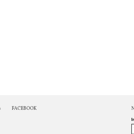
,00€
au florale de sauge sclarée
00ml
,50€
ain de bouche
,00€
FACEBOOK
n
I