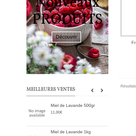
Nouveaux
PR
PRODUITS
L
Découvrir
JUS
Fr
Résultats 
MEILLEURES VENTES
Miel de Lavande 500gr
C
11,00€
1
Miel de Lavande 1kg
L