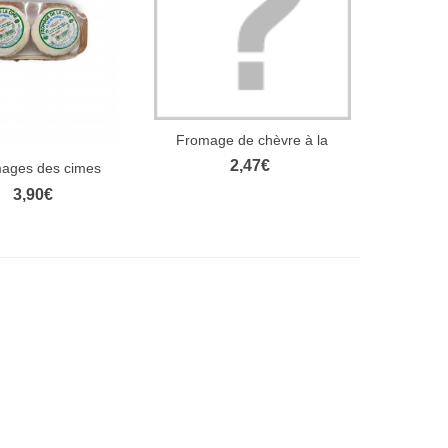
Fromage de chèvre à la
Aperçu rapide
sarriette
2,47€
ages des cimes
rçu rapide
3,90€