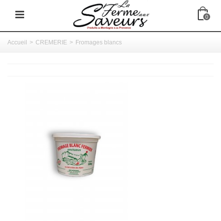
0
Accueil
>
CREMERIE
>
Fromages blancs