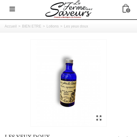
0
Accueil
>
BIEN ETRE
>
Lotions
>
Les yeux doux