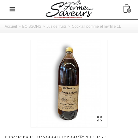
0
Accueil
>
BOISSONS
>
Jus de fruits
>
Cocktail pomme et myrtille 1L