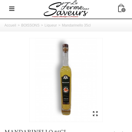
0
Accueil
>
BOISSONS
>
Liqueur
>
Mandarinello 35cl