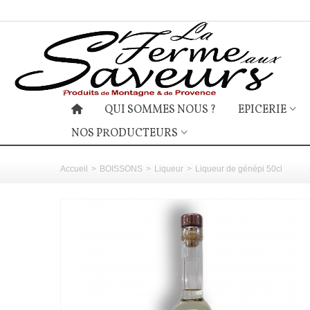
QUI SOMMES NOUS ?
EPICERIE
NOS PRODUCTEURS
Accueil
>
BOISSONS
>
Liqueur
>
Liqueur de génépi 50cl