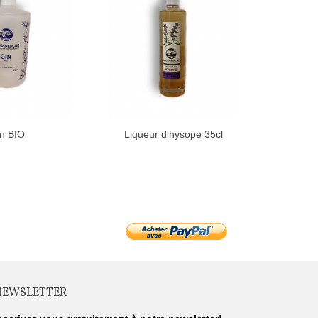
n BIO
Liqueur d'hysope 35cl
Liqueur 
NEWSLETTER