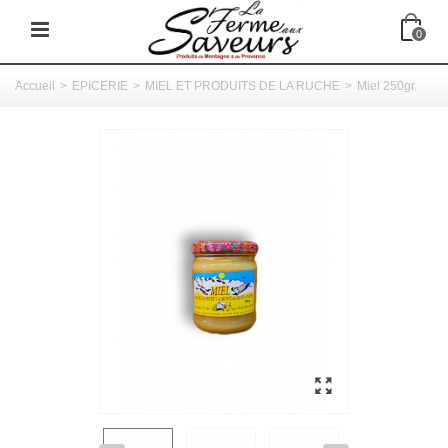
0
Accueil
>
EPICERIE
>
MIEL ET PRODUITS DE LA RUCHE
>
Miel 250gr