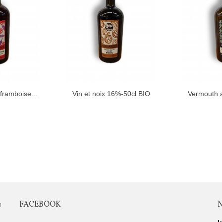
framboise...
Vin et noix 16%-50cl BIO
Vermouth a
FACEBOOK
n