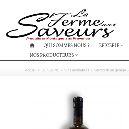
QUI SOMMES NOUS ?
EPICERIE
NOS PRODUCTEURS
Accueil
>
BOISSONS
>
Vins aromatisés
>
Vermouth au génépi 5