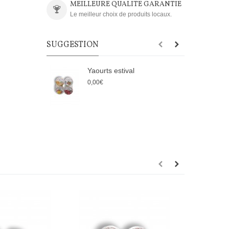
MEILLEURE QUALITE GARANTIE
Le meilleur choix de produits locaux.
SUGGESTION
Yaourts estival
Y
0,00€
2