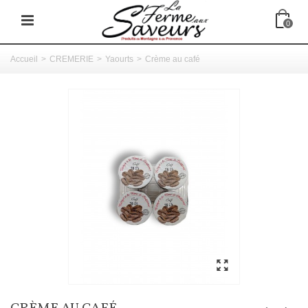
0
Accueil
>
CREMERIE
>
Yaourts
>
Crème au café