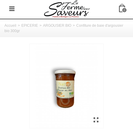
0
Accueil
>
EPICERIE
>
ARGOUSIER BIO
>
Confiture de baie d'argousier
bio 300gr