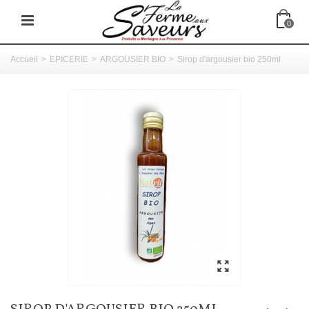
0
Accueil
>
EPICERIE
>
ARGOUSIER BIO
>
Sirop d'argousier bio 250ml