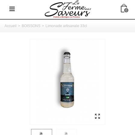
0
Accueil
>
BOISSONS
>
Limonade artisanale 33cl