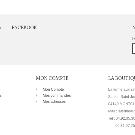
FACEBOOK
n
I
MON COMPTE
LA BOUTIQ
Mon Compte
La ferme aux sa
s
Mes commandes
Station Saint-Je
Mes adresses
04140 MONTC
Mail : laferme
Tel : 04.92.35.3
06.31.97.25