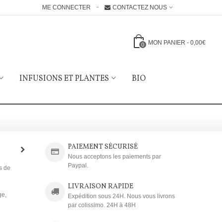
ME CONNECTER
CONTACTEZ NOUS
MON PANIER
-
0,00€
0
INFUSIONS ET PLANTES
BIO
PAIEMENT SÉCURISÉ
Nous acceptons les paiements par
Paypal.
ts de
LIVRAISON RAPIDE
ge,
Expédition sous 24H. Nous vous livrons
par colissimo. 24H à 48H