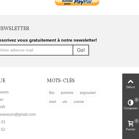
NEWSLETTER
nscrivez vous gratuitement à notre newsletter!
Go!
UE
MOTS-CLÉS
Début
veurs
Bio
pomme
argousier
an
0
miel
vin
creme
LAR
Comparer
auxsaveurs@gmail.com
0
0.01
.52
Panier