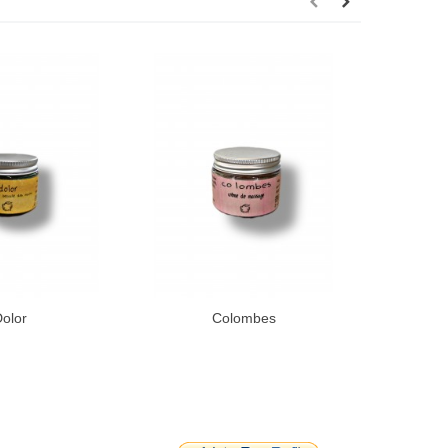
olor
Colombes
Crèm