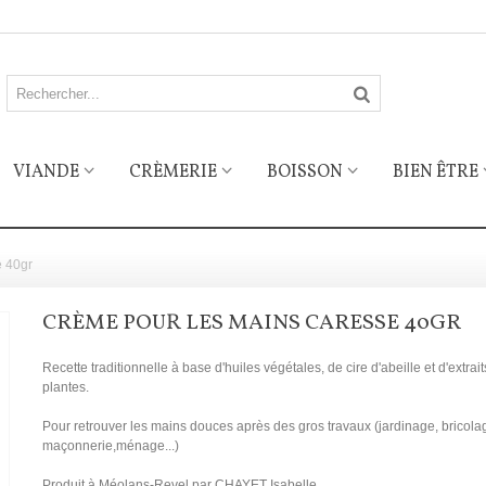
VIANDE
CRÈMERIE
BOISSON
BIEN ÊTRE
e 40gr
CRÈME POUR LES MAINS CARESSE 40GR
Recette traditionnelle à base d'huiles végétales, de cire d'abeille et d'extrai
plantes.
Pour retrouver les mains douces après des gros travaux (jardinage, bricola
maçonnerie,ménage...)
Produit à Méolans-Revel par CHAYET Isabelle.