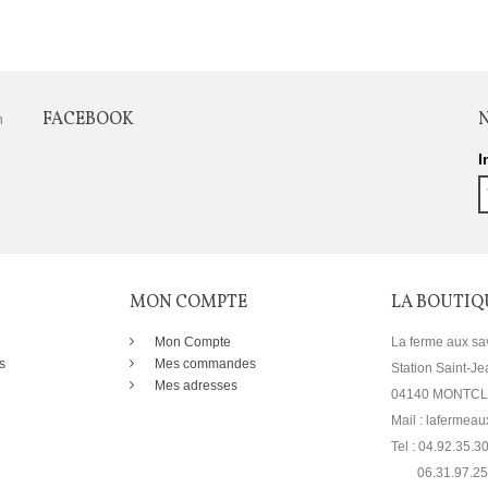
FACEBOOK
n
I
MON COMPTE
LA BOUTIQ
Mon Compte
La ferme aux sa
s
Mes commandes
Station Saint-Je
Mes adresses
04140 MONTC
Mail : laferme
Tel : 04.92.35.3
06.31.97.25