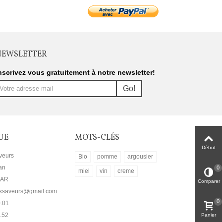
NEWSLETTER
nscrivez vous gratuitement à notre newsletter!
Go!
UE
MOTS-CLÉS
Début
veurs
Bio
pomme
argousier
an
0
miel
vin
creme
LAR
Comparer
auxsaveurs@gmail.com
0
0.01
.52
Panier