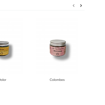
olor
Colombes
Crèm